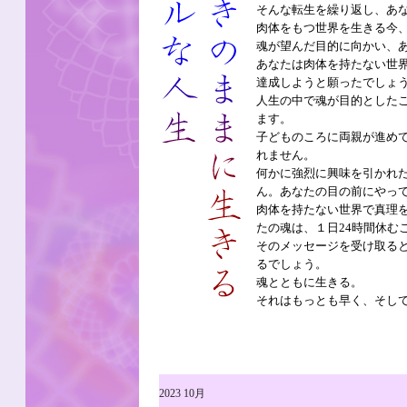
そんな転生を繰り返し、あ
肉体をもつ世界を生きる今
魂が望んだ目的に向かい、
あなたは肉体を持たない世
達成しようと願ったでしょ
人生の中で魂が目的とした
ます。
子どものころに両親が進め
れません。
何かに強烈に興味を引かれ
ん。あなたの目の前にやっ
肉体を持たない世界で真理
たの魂は、１日24時間休む
そのメッセージを受け取る
るでしょう。
魂とともに生きる。
それはもっとも早く、そし
2023 10月