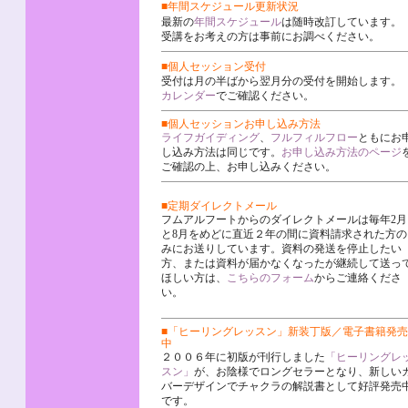
■年間スケジュール更新状況
最新の
年間スケジュール
は随時改訂しています。
受講をお考えの方は事前にお調べください。
■個人セッション受付
受付は月の半ばから翌月分の受付を開始します。
カレンダー
でご確認ください。
■個人セッションお申し込み方法
ライフガイディング
、
フルフィルフロー
ともにお
し込み方法は同じです。
お申し込み方法のページ
ご確認の上、お申し込みください。
■定期ダイレクトメール
フムアルフートからのダイレクトメールは毎年2月
と8月をめどに
直近２年の間に資料請求された方の
みにお送りしています。
資料の発送を停止したい
方、または資料が届かなくなったが継続して送っ
ほしい方は、
こちらのフォーム
からご連絡くださ
い。
■「ヒーリングレッスン」新装丁版／電子書籍発売
中
２００６年に初版が刊行しました
「ヒーリングレ
スン」
が、お陰様でロングセラーとなり、新しい
バーデザインでチャクラの解説書として好評発売
です。